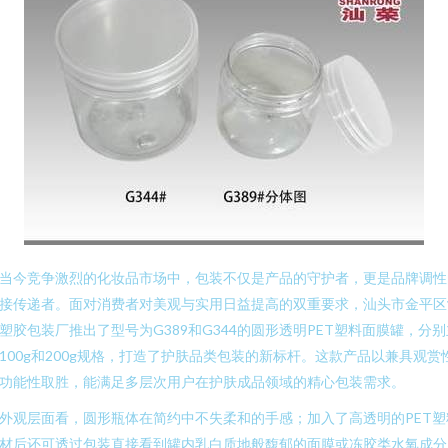
当今竞争激烈的化妆品市场中，包装不仅是产品的守护者，更是品牌调性
接传递者。面对消费者对美观与实用日益提高的双重要求，汕头市金平区
塑胶包装厂推出了型号为G389和G344的圆形透明PET塑料面膜罐，分别
100g和200g规格，打造了护肤品类包装的新标杆。这款产品以兼具观赏
功能性取胜，能满足多层次用户在护肤成品领域的精心包装需求。
外观层面看，圆形瓶体在简约中不失柔和的手感；加入了高透明的PET塑
材后还可透过包装直接看到罐内乳白质地般馥郁的面膜或冻胶类水氧成分