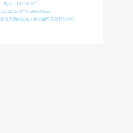
电话：1372326**
37237699**
452@163.com
新区民治街道布龙路北侧华美丽苑6栋05